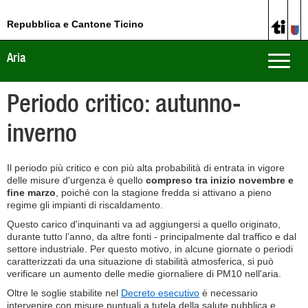
Repubblica e Cantone Ticino
Aria
Toggle
naviga
Periodo critico: autunno-
inverno
Il periodo più critico e con più alta probabilità di entrata in vigore
delle misure d'urgenza è quello
compreso tra inizio novembre e
fine marzo
, poiché con la stagione fredda si attivano a pieno
regime gli impianti di riscaldamento.
Questo carico d'inquinanti va ad aggiungersi a quello originato,
durante tutto l’anno, da altre fonti - principalmente dal traffico e dal
settore industriale. Per questo motivo, in alcune giornate o periodi
caratterizzati da una situazione di stabilità atmosferica, si può
verificare un aumento delle medie giornaliere di PM10 nell'aria.
Oltre le soglie stabilite nel
Decreto esecutivo
è necessario
intervenire con misure puntuali a tutela della salute pubblica e