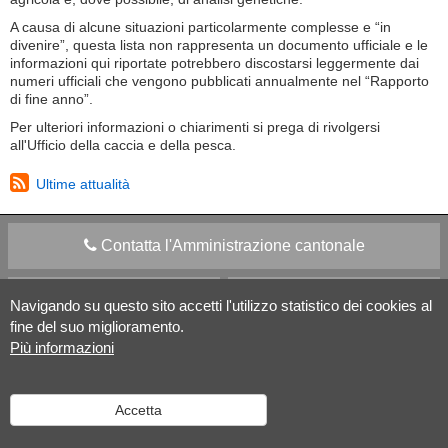
A causa di alcune situazioni particolarmente complesse e “in
divenire”, questa lista non rappresenta un documento ufficiale e le
informazioni qui riportate potrebbero discostarsi leggermente dai
numeri ufficiali che vengono pubblicati annualmente nel “Rapporto
di fine anno”.
Per ulteriori informazioni o chiarimenti si prega di rivolgersi
all'Ufficio della caccia e della pesca.
Ultime attualità
Contatta l'Amministrazione cantonale
Apps Mobile
Social media
Navigando su questo sito accetti l'utilizzo statistico dei cookies al
fine del suo miglioramento.
Più informazioni
Aiuto
Versione desktop
|
Informazioni legali
Accetta