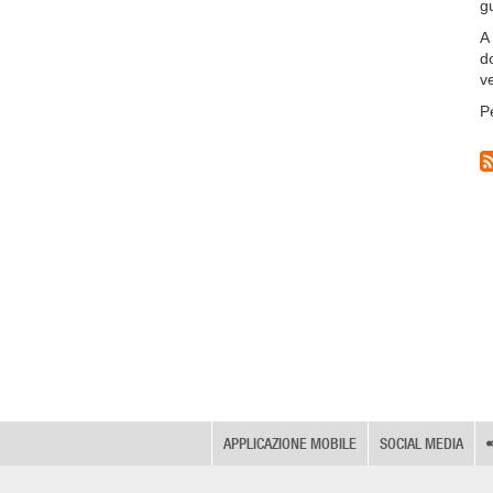
g
A
d
v
Pe
APPLICAZIONE MOBILE
SOCIAL MEDIA