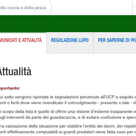
della caccia e della pesca
MUNICATI E ATTUALITÀ
REGOLAZIONE LUPO
PER SAPERNE DI PI
Attualità
mportante:
ui sotto vengono riportate le segnalazioni pervenute all'UCP a seguito d
rti o feriti dove viene rivendicato il coinvolgimento - presunto o tale - d
o scopo della lista è quello di offrire una visione d'insieme trasparente 
egli interventi da parte dei guardacaccia, e di evitare confusione e spec
a valutazione della situazione per stabilire l’entità dei danni, dei rispett
orti effettivamente computabili ai grandi predatori viene fatta caso per c