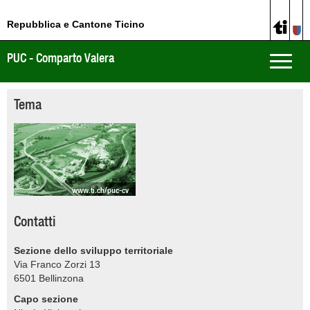
Repubblica e Cantone Ticino
PUC - Comparto Valera
Toggle
naviga
Tema
www.ti.ch/puc-cv
Contatti
Sezione dello sviluppo territoriale
Via Franco Zorzi 13
6501
Bellinzona
Capo sezione