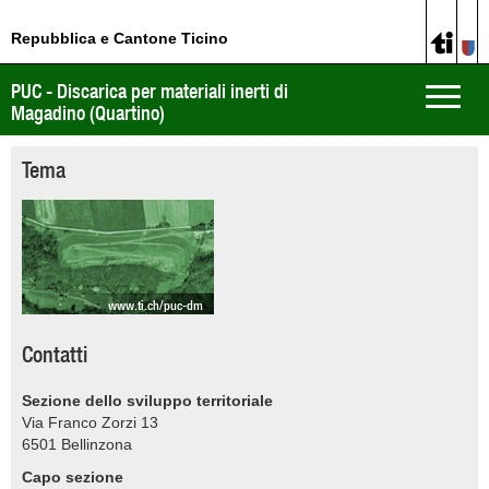
Repubblica e Cantone Ticino
PUC - Discarica per materiali inerti di
Toggle
Magadino (Quartino)
naviga
Tema
www.ti.ch/puc-dm
Contatti
Sezione dello sviluppo territoriale
Via Franco Zorzi 13
6501
Bellinzona
Capo sezione