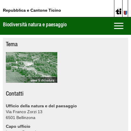
Repubblica e Cantone Ticino
Biodiversità natura e paesaggio
Toggle
naviga
Tema
www.ti.ch/natura
Contatti
Ufficio della natura e del paesaggio
Via Franco Zorzi 13
6501
Bellinzona
Capo ufficio