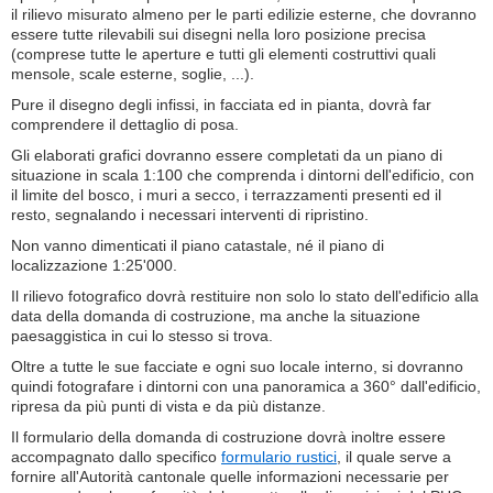
il rilievo misurato almeno per le parti edilizie esterne, che dovranno
essere tutte rilevabili sui disegni nella loro posizione precisa
(comprese tutte le aperture e tutti gli elementi costruttivi quali
mensole, scale esterne, soglie, ...).
Pure il disegno degli infissi, in facciata ed in pianta, dovrà far
comprendere il dettaglio di posa.
Gli elaborati grafici dovranno essere completati da un piano di
situazione in scala 1:100 che comprenda i dintorni dell'edificio, con
il limite del bosco, i muri a secco, i terrazzamenti presenti ed il
resto, segnalando i necessari interventi di ripristino.
Non vanno dimenticati il piano catastale, né il piano di
localizzazione 1:25'000.
Il rilievo fotografico dovrà restituire non solo lo stato dell'edificio alla
data della domanda di costruzione, ma anche la situazione
paesaggistica in cui lo stesso si trova.
Oltre a tutte le sue facciate e ogni suo locale interno, si dovranno
quindi fotografare i dintorni con una panoramica a 360° dall'edificio,
ripresa da più punti di vista e da più distanze.
Il formulario della domanda di costruzione dovrà inoltre essere
accompagnato dallo specifico
formulario rustici
, il quale serve a
fornire all'Autorità cantonale quelle informazioni necessarie per