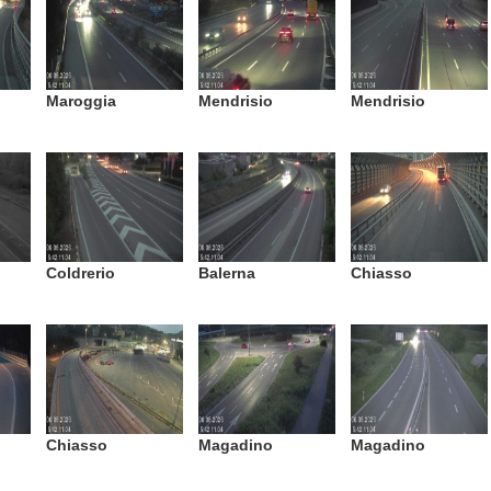
Maroggia
Mendrisio
Mendrisio
Coldrerio
Balerna
Chiasso
Chiasso
Magadino
Magadino