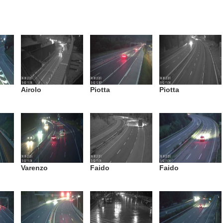
Airolo
Piotta
Piotta
Varenzo
Faido
Faido