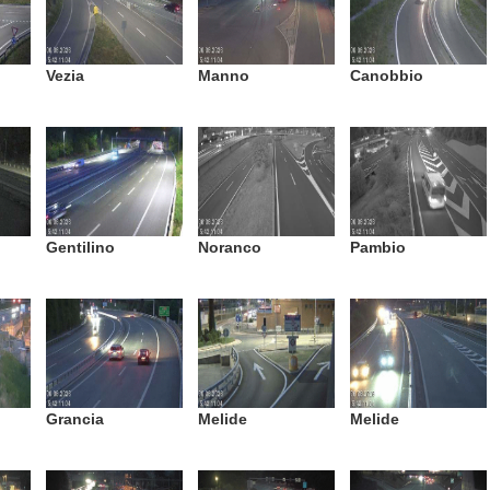
Vezia
Manno
Canobbio
Gentilino
Noranco
Pambio
Grancia
Melide
Melide