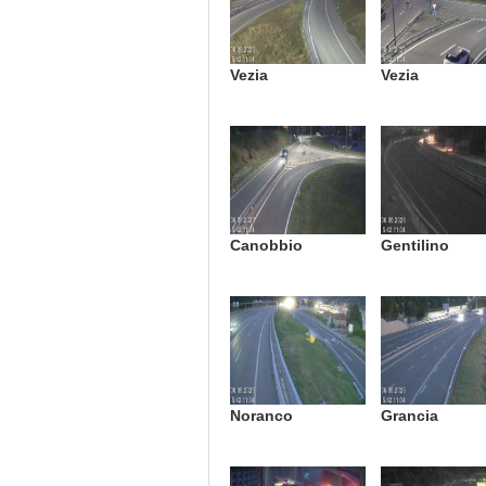
Vezia
Vezia
Canobbio
Gentilino
Noranco
Grancia