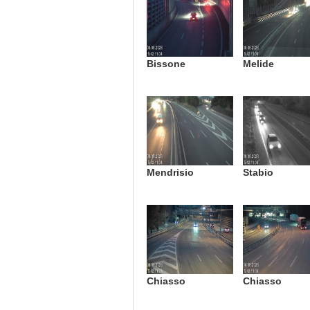
Bissone
Melide
Mendrisio
Stabio
Chiasso
Chiasso