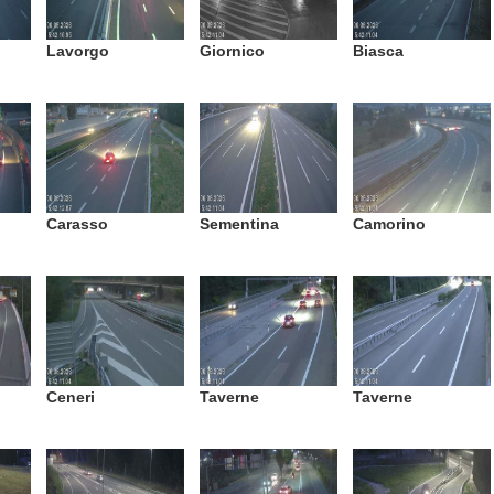
Lavorgo
Giornico
Biasca
Carasso
Sementina
Camorino
Ceneri
Taverne
Taverne