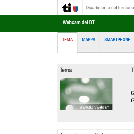
Dipartimento del territorio
Webcam del DT
TEMA
MAPPA
SMARTPHONE
Tema
T
www.ti.ch/webcam