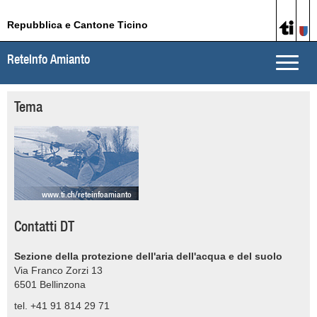
Repubblica e Cantone Ticino
ReteInfo Amianto
Toggle
naviga
Tema
www.ti.ch/reteinfoamianto
Contatti DT
Sezione della protezione dell'aria dell'acqua e del suolo
Via Franco Zorzi 13
6501
Bellinzona
tel. +41 91 814 29 71