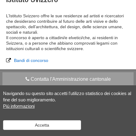
L’Istituto Svizzero offre le sue residenze ad artisti e ricercatori
che desiderano contribuire al futuro delle arti visive e dello
spettacolo, dell’architettura, del design, delle scienze umane,
sociali e naturali.
Il concorso è aperto a cittadini/e elvetici/che, ai residenti in
Svizzera, o a persone che abbiano comprovati legami con
istituzioni culturali o scientifiche svizzere.
Bandi di concorso
Contatta l'Amministrazione cantonale
Navigando su questo sito accetti l'utilizzo statistico dei cookies al
Apps Mobile
Social media
fine del suo miglioramento.
Più informazioni
Aiuto
Accetta
Versione desktop
|
Informazioni legali