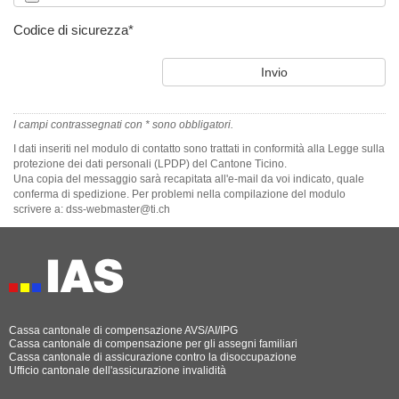
Codice di sicurezza
*
I campi contrassegnati con * sono obbligatori.
I dati inseriti nel modulo di contatto sono trattati in conformità alla Legge sulla
protezione dei dati personali (LPDP) del Cantone Ticino.
Una copia del messaggio sarà recapitata all'e-mail da voi indicato, quale
conferma di spedizione. Per problemi nella compilazione del modulo
scrivere a: dss-webmaster@ti.ch
Cassa cantonale di compensazione AVS/AI/IPG
Cassa cantonale di compensazione per gli assegni familiari
Cassa cantonale di assicurazione contro la disoccupazione
Ufficio cantonale dell'assicurazione invalidità