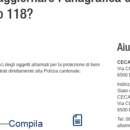
o 118?
Aiu
CECAL
i degli oggetti allarmati per la protezione di beni
Via C
trati direttamente alla Polizia cantonale.
6500 
Indiri
Stato
CECAL
Via C
6500 
Tel. 0
allarm