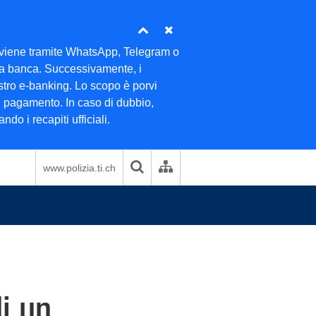
 avviene tramite WhatsApp, Telegram o
ella banca. Successivamente, i
ostro e-banking. Lo scopo è porvi
di pagamento. In caso di dubbio,
do i recapiti ufficiali.
www.polizia.ti.ch
i un