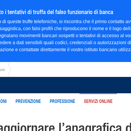
 i tentativi di truffa del falso funzionario di banca
 di queste truffe telefoniche, si riscontra che il primo contatto
saggistica, con falsi profili che riproducono il nome e il logo d
 segnalano movimenti bancari sospetti o tentativi di accesso al v
dere a dati sensibili quali codici, credenziali o autorizzazioni 
ione e contattate direttamente il vostro istituto bancario utilizzan
oni
ONI
PREVENZIONE
PROFESSIONE
SERVIZI ONLINE
ggiornare l’anagrafica d