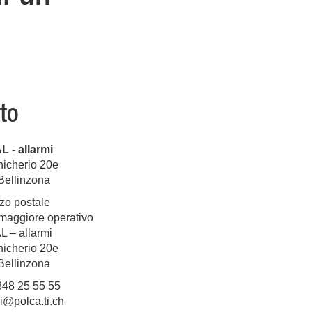
to
 - allarmi
hicherio 20e
Bellinzona
zzo postale
 maggiore operativo
 – allarmi
hicherio 20e
Bellinzona
848 25 55 55
i@polca.ti.ch