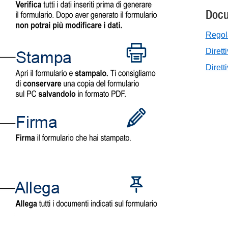
Docu
Regol
Dirett
Dirett