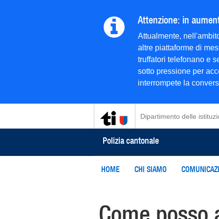
Attenzione: in aumento
Attualmente, nell'ambito
altre piattaforme di mes
truffatori telefonano e
sotto pressione per acce
interrompete la conversaz
Dipartimento delle istituzi
Polizia cantonale
HOME
CHI SIAMO
COMUNICAZI
Come posso a