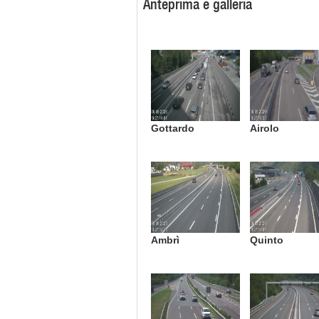
Anteprima e galleria
Gottardo
Airolo
Ambrì
Quinto