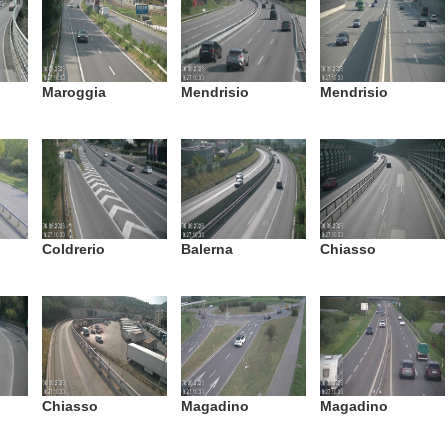
Maroggia
Mendrisio
Mendrisio
Coldrerio
Balerna
Chiasso
Chiasso
Magadino
Magadino