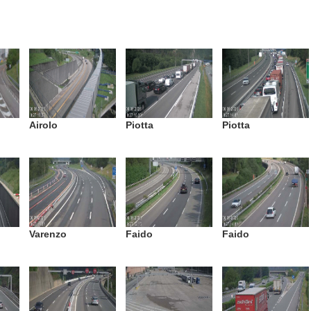
Airolo
Piotta
Piotta
Varenzo
Faido
Faido