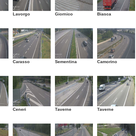
Lavorgo
Giornico
Biasca
Carasso
Sementina
Camorino
Ceneri
Taverne
Taverne