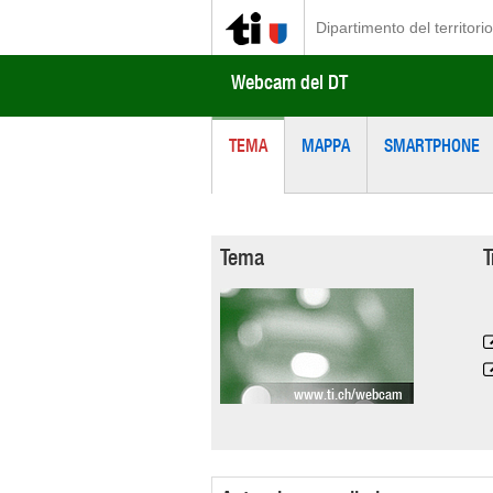
Dipartimento del territorio
Webcam del DT
TEMA
MAPPA
SMARTPHONE
Tema
T
www.ti.ch/webcam