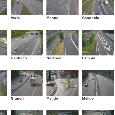
Vezia
Manno
Canobbio
Gentilino
Noranco
Pambio
Grancia
Melide
Melide