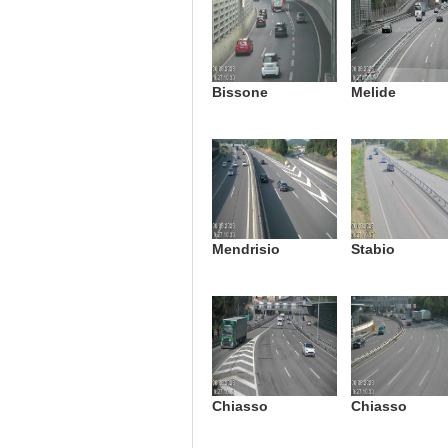
Bissone
Melide
Mendrisio
Stabio
Chiasso
Chiasso