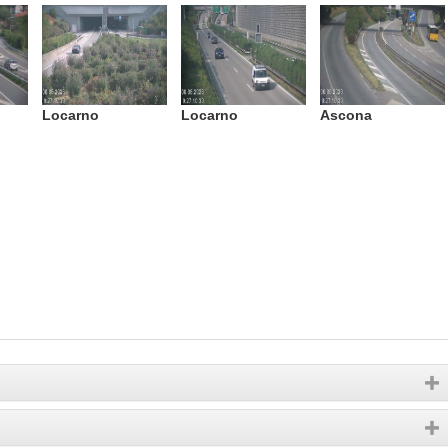
Locarno
Locarno
Ascona