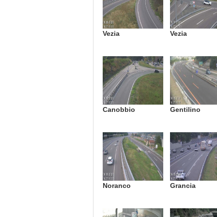
Vezia
Vezia
Canobbio
Gentilino
Noranco
Grancia