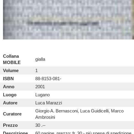
Collana
gialla
MOBILE
Volume
1
ISBN
88-8153-081-
Anno
2001
Luogo
Lugano
Autore
Luca Marazzi
Giorgio A. Bernasconi, Luca Guidicelli, Marco
Curatore
Ambrosini
Prezzo
30 .--
Descrizione
60 pagine, prezzo: fr. 30.- più spese di spedizione