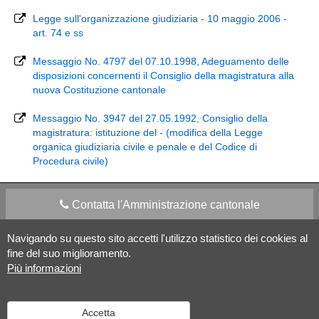
Legge sull'organizzazione giudiziaria - 10 maggio 2006 -
art. 74 e ss
Messaggio No. 4797 del 07.10.1998, Adeguamento delle
disposizioni concernenti il Consiglio della magistratura alla
nuova Costituzione cantonale
Messaggio No. 3947 del 27.05.1992, Consiglio della
magistratura: istituzione del - (modifica della Legge
organica giudiziaria civile e penale e del Codice di
Procedura civile)
Contatta l'Amministrazione cantonale
Navigando su questo sito accetti l'utilizzo statistico dei cookies al
Apps Mobile
Social media
fine del suo miglioramento.
Più informazioni
Aiuto
Accetta