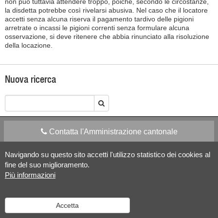
non può tuttavia attendere troppo, poiché, secondo le circostanze,
la disdetta potrebbe così rivelarsi abusiva. Nel caso che il locatore
accetti senza alcuna riserva il pagamento tardivo delle pigioni
arretrate o incassi le pigioni correnti senza formulare alcuna
osservazione, si deve ritenere che abbia rinunciato alla risoluzione
della locazione.
Nuova ricerca
Contatta l'Amministrazione cantonale
Navigando su questo sito accetti l'utilizzo statistico dei cookies al
Apps Mobile
Social media
fine del suo miglioramento.
Più informazioni
Aiuto
Accetta
Versione desktop
|
Informazioni legali