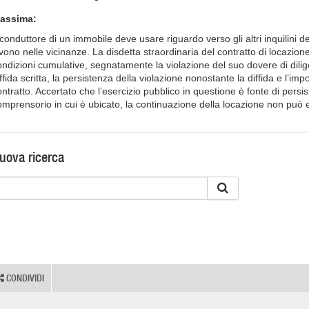
assima:
l conduttore di un immobile deve usare riguardo verso gli altri inquilini d
ivono nelle vicinanze. La disdetta straordinaria del contratto di locazi
ondizioni cumulative, segnatamente la violazione del suo dovere di dilige
ffida scritta, la persistenza della violazione nonostante la diffida e l’imp
ontratto. Accertato che l’esercizio pubblico in questione è fonte di persis
omprensorio in cui è ubicato, la continuazione della locazione non può e
uova ricerca
CONDIVIDI