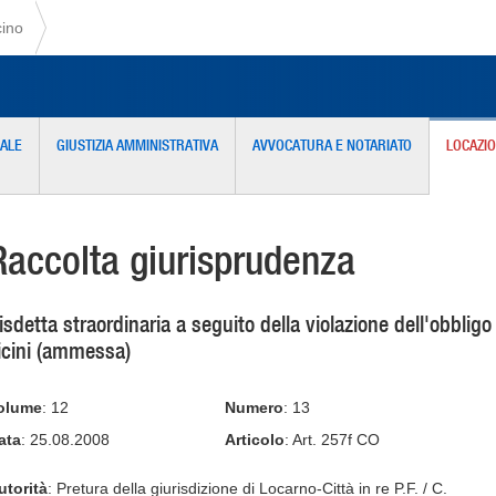
cino
NALE
GIUSTIZIA AMMINISTRATIVA
AVVOCATURA E NOTARIATO
LOCAZI
Raccolta giurisprudenza
isdetta straordinaria a seguito della violazione dell'obbligo
icini (ammessa)
olume
: 12
Numero
: 13
ata
: 25.08.2008
Articolo
: Art. 257f CO
utorità
: Pretura della giurisdizione di Locarno-Città in re P.F. / C.