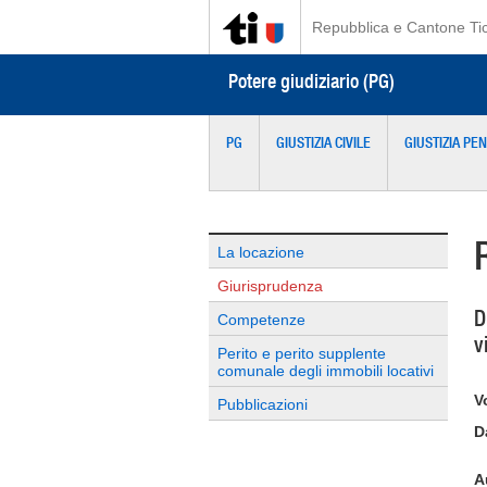
Repubblica e Cantone Ti
Potere giudiziario (PG)
PG
GIUSTIZIA CIVILE
GIUSTIZIA PE
La locazione
Giurisprudenza
D
Competenze
v
Perito e perito supplente
comunale degli immobili locativi
V
Pubblicazioni
D
A