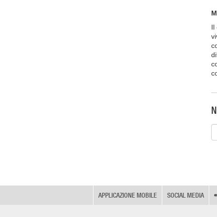
M
I
v
c
di
c
c
N
APPLICAZIONE MOBILE
SOCIAL MEDIA