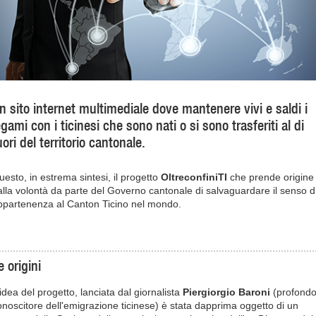
n sito internet multimediale dove mantenere vivi e saldi i
egami con i ticinesi che sono nati o si sono trasferiti al di
uori del territorio cantonale.
uesto, in estrema sintesi, il progetto
OltreconfiniTI
che prende origine
alla volontà da parte del Governo cantonale di salvaguardare il senso d
ppartenenza al Canton Ticino nel mondo.
e origini
'idea del progetto, lanciata dal giornalista
Piergiorgio Baroni
(profond
onoscitore dell'emigrazione ticinese) è stata dapprima oggetto di un