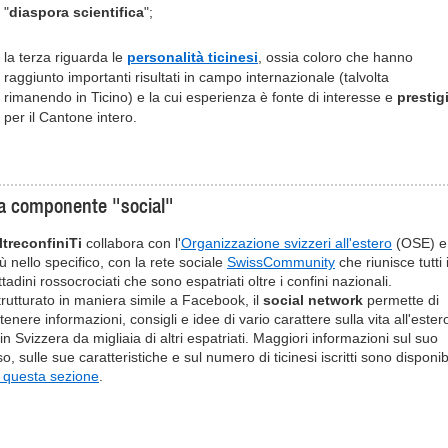
"
diaspora scientifica
";
la terza riguarda le
personalità ticinesi
, ossia coloro che hanno
raggiunto importanti risultati in campo internazionale (talvolta
rimanendo in Ticino) e la cui esperienza è fonte di interesse e
prestig
per il Cantone intero.
a componente "social"
ltreconfiniTi
collabora con l'
Organizzazione svizzeri all'estero
(OSE) e
ù nello specifico, con la rete sociale
SwissCommunity
che riunisce tutti 
ttadini rossocrociati che sono espatriati oltre i confini nazionali.
trutturato in maniera simile a Facebook, il
social network
permette di
tenere informazioni, consigli e idee di vario carattere sulla vita all'ester
in Svizzera da migliaia di altri espatriati. Maggiori informazioni sul suo
o, sulle sue caratteristiche e sul numero di ticinesi iscritti sono disponibi
n questa sezione
.