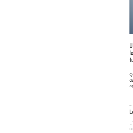
U
l
f
Q
d
a
L
L
c