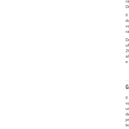
r
D
I
d
va
ra
D
u
20
a
e
G
I
v
u
d
p
ti