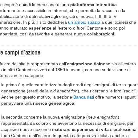
o scopo è quindi la creazione di una
piattaforma interattiva
erformante e accessibile in Internet, che permetta la raccolta e la
bblicazione di dati relativi agli emigrati di nuova, I, II, III e IV
enerazione. In più, il sito dedicherà
un ampio spazio
a quei ticinesi che
anno maturato
esperienze all'estero
o fuori Cantone e sono poi
impatriate, così da favorire e generare nuove collaborazioni.
re campi d’azione
 fulcro del sito è rappresentato dall'
emigrazione ticinese
sia all'estero
a in altri Cantoni svizzeri dal 1850 in avanti, con una suddivisione di
teressi in tre categorie:
la prima è quella caratterizzata dagli eredi degli emigrati di terza-quar
generazione (eredi della
old emigration
), che ricercano le loro "radici".
Anche per questo motivo, la sezione
Banca dati
offre numerosi spunti
per avviare una
ricerca genealogica
;
la seconda concerne la nuova emigrazione (
new emigration
)
rappresentata da coloro che avvertono la necessità di emigrare, per
acquisire nuove nozioni e
maturare esperienze di vita
e professional
fuori Cantone o all'estero. In questa categoria va inclusa anche la