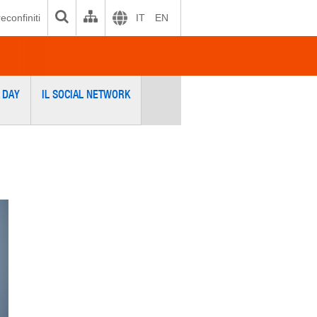
econfiniti
IT
EN
 DAY
IL SOCIAL NETWORK
xt