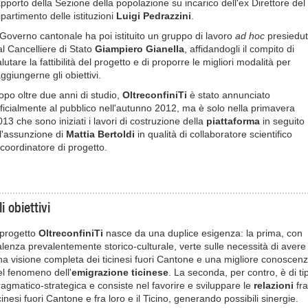
apporto della Sezione della popolazione su incarico dell'ex Direttore del
ipartimento delle istituzioni
Luigi Pedrazzini
.
l Governo cantonale ha poi istituito un gruppo di lavoro
ad hoc
presiedu
al Cancelliere di Stato
Giampiero Gianella
, affidandogli il compito di
lutare la fattibilità del progetto e di proporre le migliori modalità per
ggiungerne gli obiettivi.
opo oltre due anni di studio,
OltreconfiniTi
è stato annunciato
fficialmente al pubblico nell'autunno 2012, ma è solo nella primavera
13 che sono iniziati i lavori di costruzione della
piattaforma
in seguito
ll'assunzione di
Mattia Bertoldi
in qualità di collaboratore scientifico
 coordinatore di progetto.
li obiettivi
l progetto
OltreconfiniTi
nasce da una duplice esigenza: la prima, con
alenza prevalentemente storico-culturale, verte sulle necessità di avere
na visione completa dei ticinesi fuori Cantone e una migliore conoscen
el fenomeno dell'
emigrazione ticinese
. La seconda, per contro, è di ti
ragmatico-strategica e consiste nel favorire e sviluppare le
relazioni
fra
cinesi fuori Cantone e fra loro e il Ticino, generando possibili sinergie.