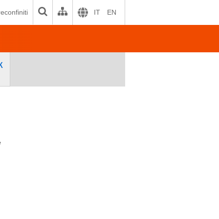
econfiniti
IT
EN
K
e