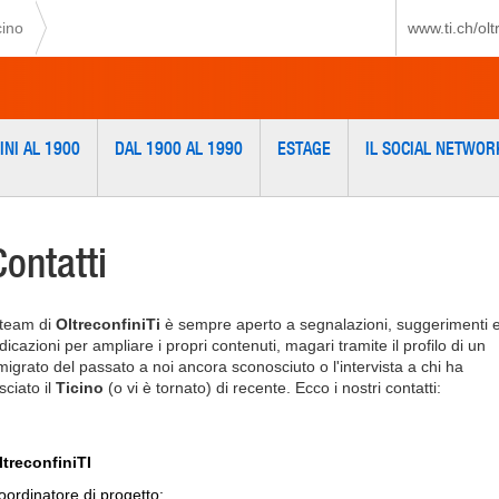
cino
www.ti.ch/oltr
INI AL 1900
DAL 1900 AL 1990
ESTAGE
IL SOCIAL NETWOR
Contatti
l team di
OltreconfiniTi
è sempre aperto a segnalazioni, suggerimenti 
dicazioni per ampliare i propri contenuti, magari tramite il profilo di un
migrato del passato a noi ancora sconosciuto o l'intervista a chi ha
sciato il
Ticino
(o vi è tornato) di recente. Ecco i nostri contatti:
ltreconfiniTI
oordinatore di progetto: