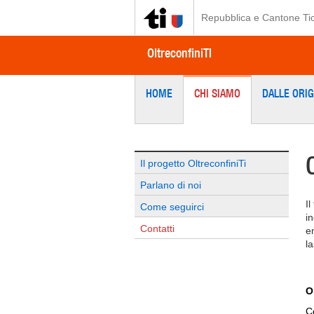
Repubblica e Cantone Ti
OltreconfiniTI
HOME
CHI SIAMO
DALLE ORIG
Il progetto OltreconfiniTi
Parlano di noi
I
Come seguirci
in
Contatti
e
la
O
C