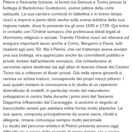
Pittore e frescante ticinese, si formò tra Genova e Torino presso la
bottega di Bartolomeo Guidobono, esimio pittore della corte
sabauda. La sua carriera cominciò in Valtellina e in breve tempo
riuscì a imporsi a pieno titolo anche sulla scena artistica della sua
regione natale, dove fu presente tra gli anni 1695 e 1739. Qui entra
in contatto con l'Ordine somasco che professava ideali legati al
riformismo religioso e sociale. Tramite l'Ordine riuscì ad ottenere ed
eseguire importanti lavori anche a Como, Bergamo e Pavia, tutti
risalenti agli anni ‘50. Ma il Petrini, che nel frattempo aveva avviato
una sua bottega, era apprezzato anche da committenti pubblici e
privati, lontani dall'ambiente somasco, che richiedevano al
caronese opere destinate sia agli altari di diverse chiese del Canton
Ticino sia a collezioni di illustri privati. Già nelle opere giovanili si
ravvisa un artista maturo, consapevole dei propri mezzi pittorici. I
suoi quadri rivelano la conoscenza e lo studio di un repertorio
diversificato di modelli, in particolar modo del naturalismo
sviluppatosi in centro Italia durante i primi anni del Seicento.
Dapprima influenzato dal Caravaggio, si avvicinò in seguito al
barocchetto veneto per adottare infine forme molto plastiche. La
sua opera, composta principalmente da scene sacre, ritratti e
allegorie, rimane comunque sempre molto personale.
Lo studio del percorso artistico di Petrini presenta ancora oggi
difficoltà sia a causa della scarsità di opere datate, sia a causa