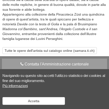
delle molte repliche, in genere di buona qualità, dovute in parte alla
sua fiorente e abile bottega.
Appartengono alla collezione della Pinacoteca Züst una quindicina
di opere di quest'artista, tra le quali spiccano per bellezza e
notorietà
Davide con la testa di Golia
e la pala di Brusimpiano
Madonna col Bambino, sant'Andrea, l'Angelo Custode e il san
Giovannino
, entrambe provenienti dalla collezione dell'illustre
famiglia luganese dei Luvini Perseghini.
Tutte le opere dell'artista sul catalogo online (samara.ti.ch)
Contatta l'Amministrazione cantonale
Navigando su questo sito accetti l'utilizzo statistico dei cookies al
Apps Mobile
Social media
fine del suo miglioramento.
Più informazioni
Aiuto
Accetta
Versione desktop
|
Informazioni legali