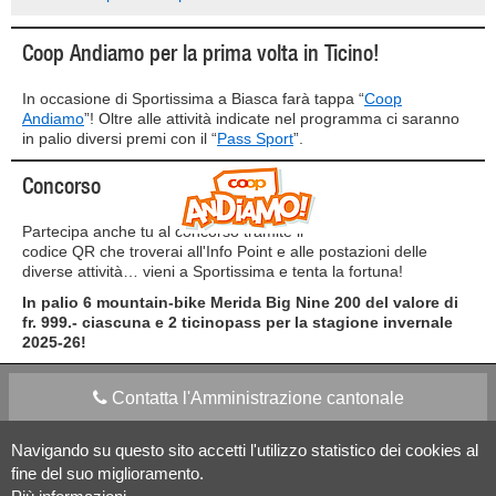
Coop Andiamo per la prima volta in Ticino!
In occasione di Sportissima a Biasca farà tappa “
Coop
Andiamo
”! Oltre alle attività indicate nel programma ci saranno
in palio diversi premi con il “
Pass Sport
”.
Concorso
Partecipa anche tu al concorso tramite il
codice QR che troverai all'Info Point e alle postazioni delle
diverse attività… vieni a Sportissima e tenta la fortuna!
In palio 6 mountain-bike Merida Big Nine 200 del valore di
fr. 999.- ciascuna e 2 ticinopass per la stagione invernale
2025-26!
Contatta l'Amministrazione cantonale
Navigando su questo sito accetti l'utilizzo statistico dei cookies al
Apps Mobile
Social media
fine del suo miglioramento.