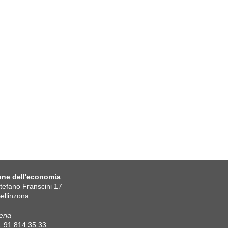
one dell'economia
Stefano Franscini 17
ellinzona
eria
41 91 814 35 33