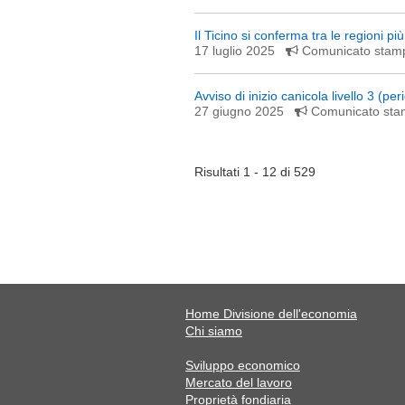
Il Ticino si conferma tra le regioni pi
17 luglio 2025
Comunicato sta
Avviso di inizio canicola livello 3 (pe
27 giugno 2025
Comunicato st
Risultati 1 - 12 di 529
Home Divisione dell'economia
Chi siamo
Sviluppo economico
Mercato del lavoro
Proprietà fondiaria