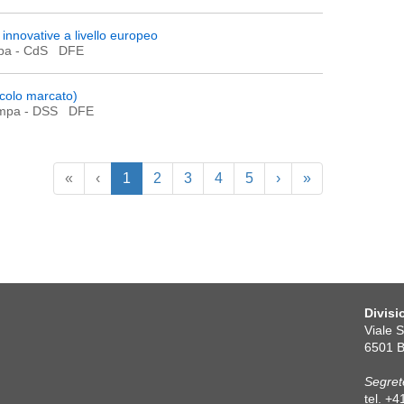
ù innovative a livello europeo
mpa
- CdS DFE
ricolo marcato)
ampa
- DSS DFE
«
‹
1
2
3
4
5
›
»
Divisi
Viale 
6501 B
Segret
tel. +