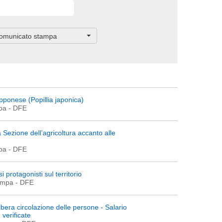
omunicato stampa
apponese (Popillia japonica)
mpa
- DFE
Sezione dell’agricoltura accanto alle
mpa
- DFE
si protagonisti sul territorio
tampa
- DFE
ibera circolazione delle persone - Salario
verificate