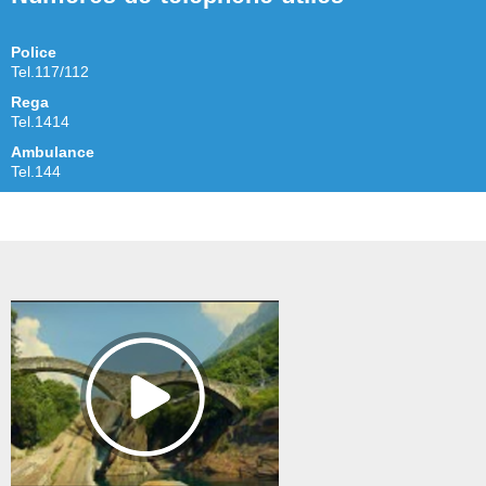
Police
Tel.117/112
Rega
Tel.1414
Ambulance
Tel.144