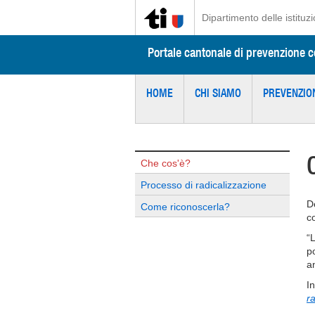
Dipartimento delle istituzi
Portale cantonale di prevenzione co
HOME
CHI SIAMO
PREVENZIO
Che cos'è?
Processo di radicalizzazione
D
Come riconoscerla?
c
“
p
an
I
r