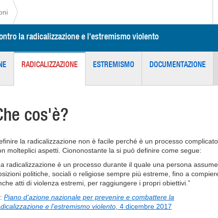
oni
ntro la radicalizzazione e l'estremismo violento
NE
RADICALIZZAZIONE
ESTREMISMO
DOCUMENTAZIONE
Che cos'è?
efinire la radicalizzazione non è facile perché è un processo complicato
on molteplici aspetti. Ciononostante la si può definire come segue:
La radicalizzazione è un processo durante il quale una persona assume
osizioni politiche, sociali o religiose sempre più estreme, fino a compier
che atti di violenza estremi, per raggiungere i propri obiettivi.”
n:
Piano d’azione nazionale per prevenire e combattere la
adicalizzazione e l’estremismo violento,
4 dicembre 2017