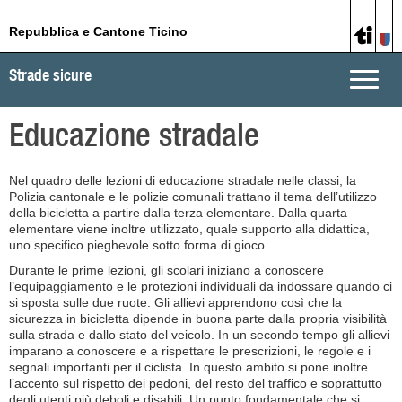
Repubblica e Cantone Ticino
Strade sicure
Toggle
naviga
Educazione stradale
Nel quadro delle lezioni di educazione stradale nelle classi, la
Polizia cantonale e le polizie comunali trattano il tema dell’utilizzo
della bicicletta a partire dalla terza elementare. Dalla quarta
elementare viene inoltre utilizzato, quale supporto alla didattica,
uno specifico pieghevole sotto forma di gioco.
Durante le prime lezioni, gli scolari iniziano a conoscere
l’equipaggiamento e le protezioni individuali da indossare quando ci
si sposta sulle due ruote. Gli allievi apprendono così che la
sicurezza in bicicletta dipende in buona parte dalla propria visibilità
sulla strada e dallo stato del veicolo. In un secondo tempo gli allievi
imparano a conoscere e a rispettare le prescrizioni, le regole e i
segnali importanti per il ciclista. In questo ambito si pone inoltre
l’accento sul rispetto dei pedoni, del resto del traffico e soprattutto
degli utenti più deboli e disabili. Un punto fondamentale che si