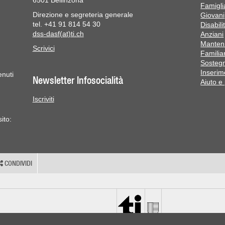
6501 Bellinzona
Famiglia
Direzione e segreteria generale
Giovani
tel. +41 91 814 54 30
Disabili
dss-dasf(at)ti.ch
Anziani
Manteni
Scrivici
Familiar
Sostegn
Inserim
enuti
Newsletter Infosocialità
Aiuto e
Iscriviti
ito:
CONDIVIDI