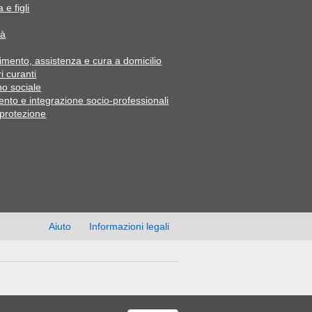
 e figli
tà
mento, assistenza e cura a domicilio
i curanti
o sociale
ento e integrazione socio-professionali
 protezione
Aiuto
Informazioni legali