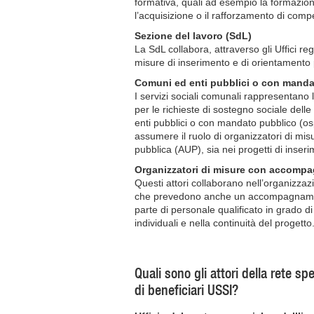
formativa, quali ad esempio la formazion
l’acquisizione o il rafforzamento di com
Sezione del lavoro (SdL)
La SdL collabora, attraverso gli Uffici re
misure di inserimento e di orientamento 
Comuni ed enti pubblici o con manda
I servizi sociali comunali rappresentano l
per le richieste di sostegno sociale delle
enti pubblici o con mandato pubblico (osp
assumere il ruolo di organizzatori di misur
pubblica (AUP), sia nei progetti di inseri
Organizzatori di misure con accomp
Questi attori collaborano nell’organizzaz
che prevedono anche un accompagnamen
parte di personale qualificato in grado d
individuali e nella continuità del progetto
Quali sono gli attori della rete s
di beneficiari USSI?