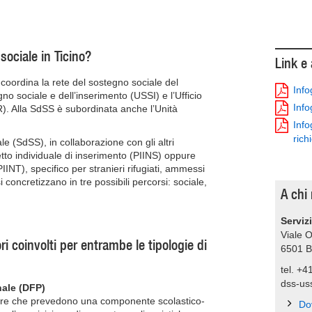
sociale in Ticino?
Link e
oordina la rete del sostegno sociale del
Info
o sociale e dell’inserimento (USSI) e l’Ufficio
Info
RAR). Alla SdSS è subordinata anche l’Unità
Info
rich
le (SdSS), in collaborazione con gli altri
etto individuale di inserimento (PIINS) oppure
IINT), specifico per stranieri rifugiati, ammessi
si concretizzano in tre possibili percorsi: sociale,
A chi 
Serviz
Viale O
ori coinvolti per entrambe le tipologie di
6501
B
tel. +4
dss-us
nale (DFP)
sure che prevedono una componente scolastico-
Do