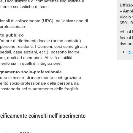
e, l’acquisizione di competenze linguistiche e
Ufficio
petenze scolastiche di base.
– Ambi
Vicolo
gionali di collocamento (URC), nell’attivazione di
6501
B
professionale.
tel. +4
to pubblico
fax +4
’attore di riferimento locale (primo contatto)
dss-ura
 persone residenti. I Comuni, così come gli altri
edali, case anziani, ecc.), possono inoltre
Do
e, quali ad esempio le Attività di utilità
mento sia in quelli di integrazione.
agnamento socio-professionale
ione di misure di inserimento e integrazione
to socio-professionale della persona da
i sostenerla nel superamento delle fragilità
.
pecificamente coinvolti nell’inserimento