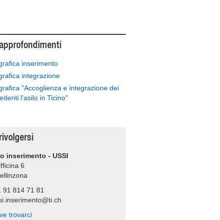
 approfondimenti
grafica inserimento
grafica integrazione
grafica "Accoglienza e integrazione dei
iedenti l'asilo in Ticino"
rivolgersi
io inserimento - USSI
fficina 6
ellinzona
1 91 814 71 81
si.inserimento@ti.ch
ve trovarci