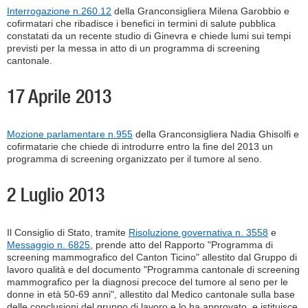
Interrogazione n.260.12
della Granconsigliera Milena Garobbio e
cofirmatari che ribadisce i benefici in termini di salute pubblica
constatati da un recente studio di Ginevra e chiede lumi sui tempi
previsti per la messa in atto di un programma di screening
cantonale.
17 Aprile 2013
Mozione parlamentare n.955
della Granconsigliera Nadia Ghisolfi e
cofirmatarie che chiede di introdurre entro la fine del 2013 un
programma di screening organizzato per il tumore al seno.
2 Luglio 2013
Il Consiglio di Stato, tramite
Risoluzione governativa n. 3558
e
Messaggio n. 6825
, prende atto del Rapporto "Programma di
screening mammografico del Canton Ticino" allestito dal Gruppo di
lavoro qualità e del documento "Programma cantonale di screening
mammografico per la diagnosi precoce del tumore al seno per le
donne in età 50-69 anni", allestito dal Medico cantonale sulla base
delle conclusioni del gruppo di lavoro e lo ha approvato, e istituisce