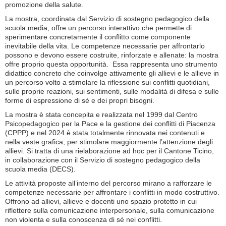
promozione della salute.
La mostra, coordinata dal Servizio di sostegno pedagogico della
scuola media, offre un percorso interattivo che permette di
sperimentare concretamente il conflitto come componente
inevitabile della vita. Le competenze necessarie per affrontarlo
possono e devono essere costruite, rinforzate e allenate: la mostra
offre proprio questa opportunità. Essa rappresenta uno strumento
didattico concreto che coinvolge attivamente gli allievi e le allieve in
un percorso volto a stimolare la riflessione sui conflitti quotidiani,
sulle proprie reazioni, sui sentimenti, sulle modalità di difesa e sulle
forme di espressione di sé e dei propri bisogni.
La mostra è stata concepita e realizzata nel 1999 dal Centro
Psicopedagogico per la Pace e la gestione dei conflitti di Piacenza
(CPPP) e nel 2024 è stata totalmente rinnovata nei contenuti e
nella veste grafica, per stimolare maggiormente l’attenzione degli
allievi. Si tratta di una rielaborazione ad hoc per il Cantone Ticino,
in collaborazione con il Servizio di sostegno pedagogico della
scuola media (DECS).
Le attività proposte all’interno del percorso mirano a rafforzare le
competenze necessarie per affrontare i conflitti in modo costruttivo.
Offrono ad allievi, allieve e docenti uno spazio protetto in cui
riflettere sulla comunicazione interpersonale, sulla comunicazione
non violenta e sulla conoscenza di sé nei conflitti.