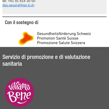
tel. +41 91 814 30 50
dss-spvs(at)hsn.ti.ch
Con il sostegno di
Servizio di promozione e di valutazione
sanitaria