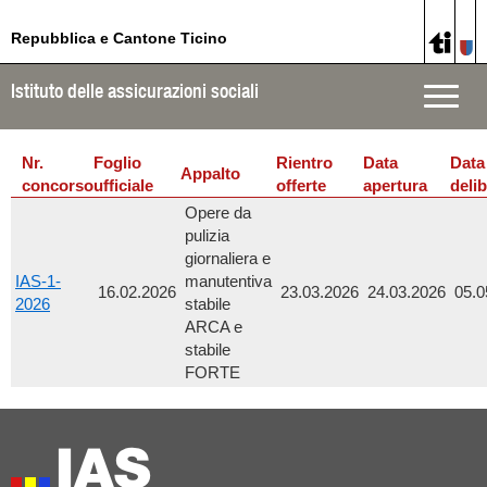
Repubblica e Cantone Ticino
Istituto delle assicurazioni sociali
Toggle
naviga
Nr.
Foglio
Rientro
Data
Data
Appalto
concorso
ufficiale
offerte
apertura
deli
Opere da
pulizia
giornaliera e
IAS-1-
manutentiva
16.02.2026
23.03.2026
24.03.2026
05.0
2026
stabile
ARCA e
stabile
FORTE