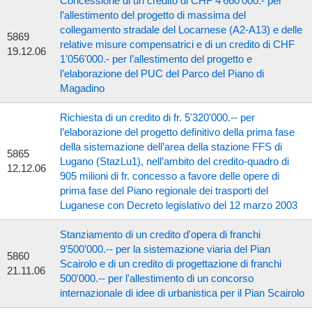
Concessione di un credito di CHF 4'660'000.- per
l’allestimento del progetto di massima del
collegamento stradale del Locarnese (A2-A13) e delle
5869
relative misure compensatrici e di un credito di CHF
19.12.06
1'056'000.- per l’allestimento del progetto e
l’elaborazione del PUC del Parco del Piano di
Magadino
Richiesta di un credito di fr. 5'320'000.-- per
l’elaborazione del progetto definitivo della prima fase
della sistemazione dell’area della stazione FFS di
5865
Lugano (StazLu1), nell’ambito del credito-quadro di
12.12.06
905 milioni di fr. concesso a favore delle opere di
prima fase del Piano regionale dei trasporti del
Luganese con Decreto legislativo del 12 marzo 2003
Stanziamento di un credito d'opera di franchi
9'500’000.-- per la sistemazione viaria del Pian
5860
Scairolo e di un credito di progettazione di franchi
21.11.06
500'000.-- per l'allestimento di un concorso
internazionale di idee di urbanistica per il Pian Scairolo