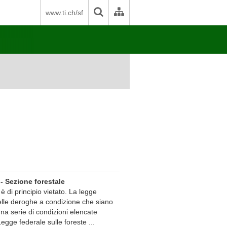
www.ti.ch/sf
 Sezione forestale
è di principio vietato. La legge
lle deroghe a condizione che siano
una serie di condizioni elencate
 Legge federale sulle foreste ...