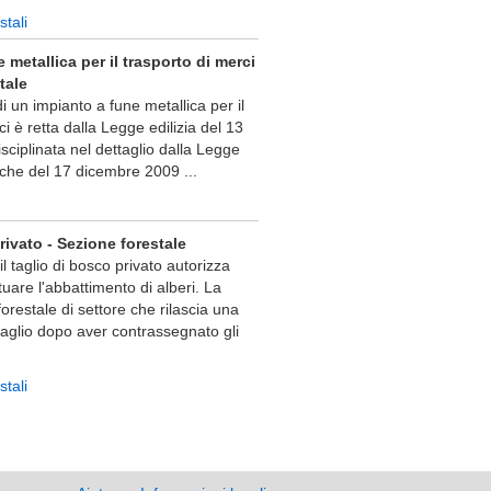
stali
 metallica per il trasporto di merci
tale
i un impianto a fune metallica per il
i è retta dalla Legge edilizia del 13
ciplinata nel dettaglio dalla Legge
liche del 17 dicembre 2009 ...
ivato - Sezione forestale
il taglio di bosco privato autorizza
ttuare l'abbattimento di alberi. La
forestale di settore che rilascia una
taglio dopo aver contrassegnato gli
stali