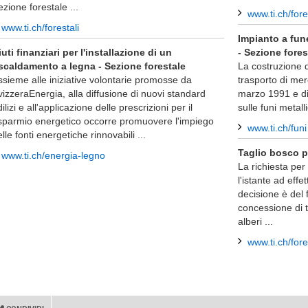
zione forestale ...
www.ti.ch/fore
www.ti.ch/forestali
Impianto a fune
iuti finanziari per l'installazione di un
- Sezione fores
iscaldamento a legna - Sezione forestale
La costruzione d
ssieme alle iniziative volontarie promosse da
trasporto di merc
vizzeraEnergia, alla diffusione di nuovi standard
marzo 1991 e dis
ilizi e all'applicazione delle prescrizioni per il
sulle funi metal
isparmio energetico occorre promuovere l'impiego
www.ti.ch/funi
lle fonti energetiche rinnovabili ...
Taglio bosco pr
www.ti.ch/energia-legno
La richiesta per 
l'istante ad effe
decisione è del 
concessione di 
alberi ...
www.ti.ch/fore