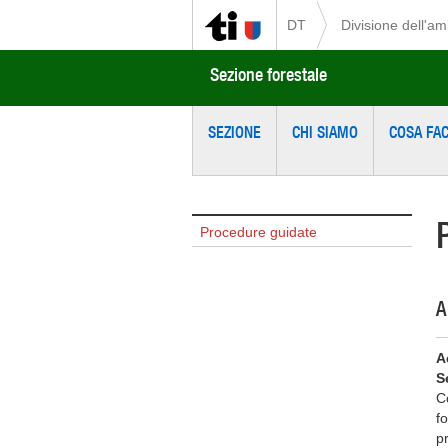
DT
Divisione dell'a
Sezione forestale
SEZIONE
CHI SIAMO
COSA FA
Procedure guidate
A
A
S
Co
f
pr