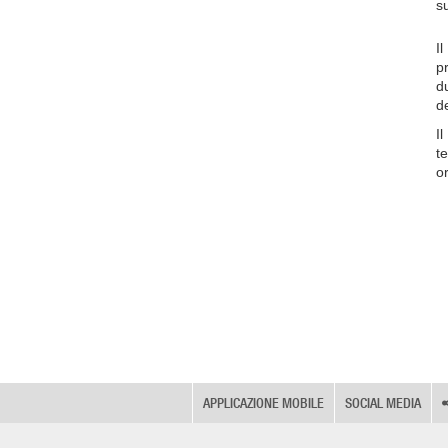
s
Il
p
d
d
I
t
o
APPLICAZIONE MOBILE
SOCIAL MEDIA