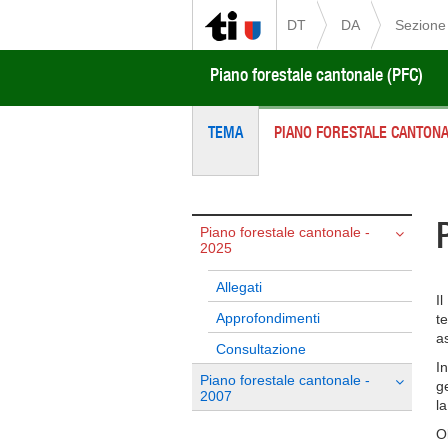
DT
DA
Sezione 
Piano forestale cantonale (PFC)
TEMA
PIANO FORESTALE CANTON
Piano forestale cantonale -
2025
Allegati
I
Approfondimenti
te
as
Consultazione
I
Piano forestale cantonale -
g
2007
l
Ol