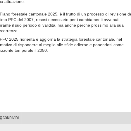
ua attuazione.
 Piano forestale cantonale 2025, è il frutto di un processo di revisione d
rimo PFC del 2007, resosi necessario per i cambiamenti avvenuti
urante il suo periodo di validità, ma anche perché prossimo alla sua
ecorrenza.
l PFC 2025 riorienta e aggiorna la strategia forestale cantonale, nel
entativo di rispondere al meglio alle sfide odierne e ponendosi come
rizzonte temporale il 2050.
CONDIVIDI