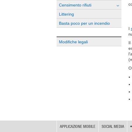
co
Censimento rifiuti
Littering
Basta poco per un incendio
I
n
Modifiche legali
I
e
l
(
Ob
APPLICAZIONE MOBILE
SOCIAL MEDIA