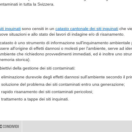
ntaminati in tutta la Svizzera.
siti inquinati
sono censiti in un
catasto cantonale dei siti inquinati
che vie
uove situazioni e allo stato dei lavori di indagine e/o di risanamento.
l catasto è uno strumento di informazione sull'inquinamento ambientale pe
ssere all'origine di effetti dannosi o molesti per l'ambiente, serve ad id
'ambiente che richiedono provvedimenti immediati, ed è inoltre uno stru
memoria storica).
iettivi della gestione dei siti contaminati:
eliminazione durevole degli effetti dannosi sull'ambiente secondo il princ
soluzione del problema dei siti contaminati entro una generazione;
rapido risanamento dei siti contaminati pericolosi;
trattamento a tappe dei siti inquinati.
CONDIVIDI