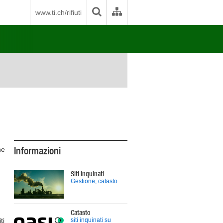
www.ti.ch/rifiuti
Informazioni
he
Siti inquinati
Gestione, catasto
Catasto
ti
siti inquinati su