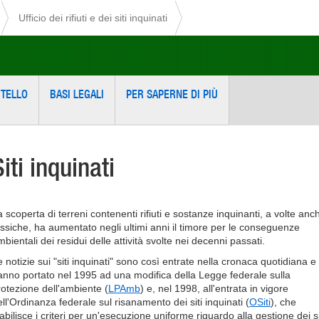
Ufficio dei rifiuti e dei siti inquinati
TELLO
BASI LEGALI
PER SAPERNE DI PIÙ
Siti inquinati
a scoperta di terreni contenenti rifiuti e sostanze inquinanti, a volte anc
ossiche, ha aumentato negli ultimi anni il timore per le conseguenze
bientali dei residui delle attività svolte nei decenni passati.
 notizie sui "siti inquinati" sono così entrate nella cronaca quotidiana e
anno portato nel 1995 ad una modifica della Legge federale sulla
rotezione dell'ambiente (
LPAmb
) e, nel 1998, all'entrata in vigore
ell'Ordinanza federale sul risanamento dei siti inquinati (
OSiti
), che
abilisce i criteri per un'esecuzione uniforme riguardo alla gestione dei si