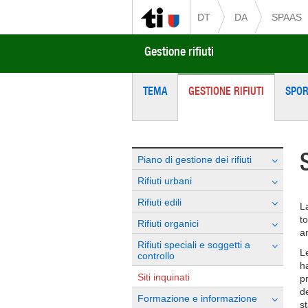
DT
DA
SPAAS
Gestione rifiuti
TEMA
GESTIONE RIFIUTI
SPOR
Piano di gestione dei rifiuti
Rifiuti urbani
Rifiuti edili
L
t
Rifiuti organici
am
Rifiuti speciali e soggetti a
Le
controllo
h
Siti inquinati
p
d
Formazione e informazione
st