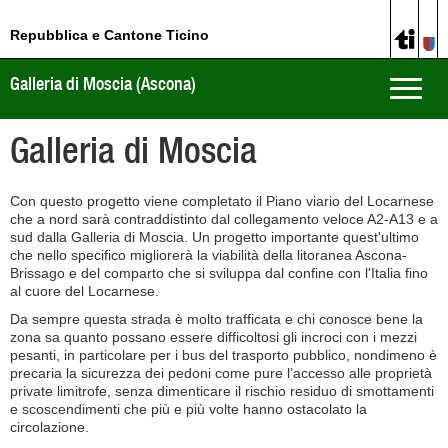
Repubblica e Cantone Ticino
Galleria di Moscia (Ascona)
Toggle
naviga
Galleria di Moscia
Con questo progetto viene completato il Piano viario del Locarnese
che a nord sarà contraddistinto dal collegamento veloce A2-A13 e a
sud dalla Galleria di Moscia. Un progetto importante quest'ultimo
che nello specifico migliorerà la viabilità della litoranea Ascona-
Brissago e del comparto che si sviluppa dal confine con l'Italia fino
al cuore del Locarnese.
Da sempre questa strada è molto trafficata e chi conosce bene la
zona sa quanto possano essere difficoltosi gli incroci con i mezzi
pesanti, in particolare per i bus del trasporto pubblico, nondimeno è
precaria la sicurezza dei pedoni come pure l’accesso alle proprietà
private limitrofe, senza dimenticare il rischio residuo di smottamenti
e scoscendimenti che più e più volte hanno ostacolato la
circolazione.