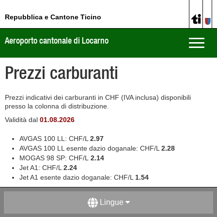
Repubblica e Cantone Ticino
Aeroporto cantonale di Locarno
Toggle
naviga
Prezzi carburanti
Prezzi indicativi dei carburanti in CHF (IVA inclusa) disponibili
presso la colonna di distribuzione.
Validità dal
01.08.2026
AVGAS 100 LL: CHF/L
2.97
AVGAS 100 LL esente dazio doganale: CHF/L
2.28
MOGAS 98 SP: CHF/L
2.14
Jet A1: CHF/L
2.24
Jet A1 esente dazio doganale: CHF/L
1.54
Lingue