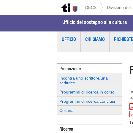
DECS
Divisione della
Ufficio del sostegno alla cultura
UFFICIO
CHI SIAMO
RICHIEST
Promozione
Incontra uno scrittore/una
scrittrice
Il
u
Programmi di ricerca in corso
b
Programmi di ricerca conclusi
Collana
T
Ricerca