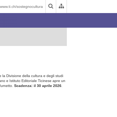
www.ti.ch/sostegnocultura
 la Divisione della cultura e degli studi
ano e Istituto Editoriale Ticinese apre un
 fumetto.
Scadenza: il 30 aprile 2026
.