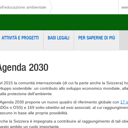
dell'educazione ambientale
www
ATTIVITÀ E PROGETTI
BASI LEGALI
PER SAPERNE DI PIÙ
Agenda 2030
el 2015 la comunità internazionale (di cui fa parte anche la Svizzera) ha
viluppo sostenibile: un contributo allo sviluppo economico mondiale, al
 alla protezione dell'ambiente.
'Agenda 2030 propone un nuovo quadro di riferimento globale con
17 o
SDGs o OSS) e 169 sotto-obiettivi ad essi associati, al cui raggiungiment
ascuno in base alle proprie possibilità.
nche la Svizzera è impegnata a contribuire al raggiungimento di tali obiet
uesto ambito un ruolo importante.