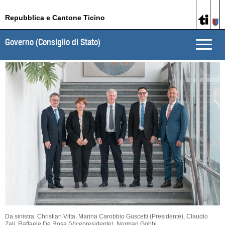
Repubblica e Cantone Ticino
Governo (Consiglio di Stato)
Toggle
naviga
Da sinistra: Christian Vitta, Marina Carobbio Guscetti (Presidente), Claudio
Zali, Raffaele De Rosa (Vicepresidente), Norman Gobbi