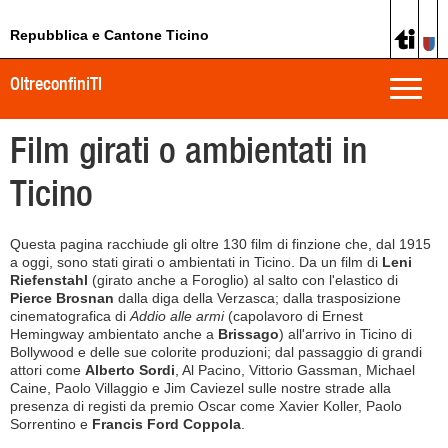
Repubblica e Cantone Ticino
OltreconfiniTI
Toggle
naviga
Film girati o ambientati in
Ticino
Questa pagina racchiude gli oltre 130 film di finzione che, dal 1915
a oggi, sono stati girati o ambientati in Ticino. Da un film di
Leni
Riefenstahl
(girato anche a Foroglio) al salto con l'elastico di
Pierce Brosnan
dalla diga della Verzasca; dalla trasposizione
cinematografica di
Addio alle armi
(capolavoro di Ernest
Hemingway ambientato anche a
Brissago
) all'arrivo in Ticino di
Bollywood e delle sue colorite produzioni; dal passaggio di grandi
attori come
Alberto Sordi
, Al Pacino, Vittorio Gassman, Michael
Caine, Paolo Villaggio e Jim Caviezel sulle nostre strade alla
presenza di registi da premio Oscar come Xavier Koller, Paolo
Sorrentino e
Francis Ford Coppola
.