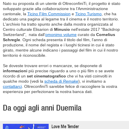
Nato su proposta di un utente di OltreconfiniTi, il progetto è stato
sviluppato grazie alla collaborazione tra l'Amministrazione
cantonale, la
Ticino Film Commission
e
Ticino Turismo
, che ha
dedicato una pagina al legame tra il cinema e il nostro territorio.
L'archivio ha tratto spunto anche dalla mostra organizzata al
Centro culturale Elisarion di
Minusio
nell'estate 2017 "Backdrop
Switzerland", nata dall’
omonimo volume
curato da
Cornelius
Schregle
. Ogni scheda presenta il titolo del film, l'anno di
produzione, il nome del regista e i luoghi ticinesi in cui è stato
girato, mentre alcune indicano i passaggi del film in cui il nostro
territorio è riconoscibile.
Se doveste trovare errori o mancanze, se disponete di
informazioni
più precise riguardo a uno o più film o se avete
ricordo di un
set cinematografico
che vi ha visti coinvolti in
qualche modo (vedi la
scheda di
Remake
), vi invitiamo a
contattarci
. OltreconfiniTi sarebbe felice di raccogliere la vostra
esperienza per perfezionare la nostra banca dati.
Da oggi agli anni Duemila
Love Me Tender