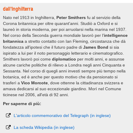
dall'Inghilterra
Nato nel 1913 in Inghilterra,
Peter Smithers
fu al servizio della
Corona britannica per oltre quarant'anni. Studiò a Oxford e si
laureò in storia moderna, per poi arruolarsi nella marina nel 1937.
Nel corso della Seconda guerra mondiale lavorò per l'
intelligence
britannica
a stretto contatto con Ian Fleming, circostanza che dà
fondatezza all'ipotesi che il futuro padre di
James Bond
si sia
ispirato a lui per il noto personaggio letterario e cinematografico.
Smithers lavorò poi come
diplomatico
per molti anni, e assunse
alcune cariche politiche di rilievo a Londra negli anni Cinquanta e
Sessanta. Nel corso di quegli anni investì sempre più tempo nella
botanica, ed è anche per questo motivo che da pensionato si
trasferì a
Vico Morcote
, dove ottenne la cittadinanza svizzera e
amava dedicarsi al suo eccezionale giardino. Morì nel Comune
ticinese nel 2006, all'età di 92 anni.
Per saperne di più:
L'articolo commemorativo del Telegraph (in inglese)
La scheda Wikipedia (in inglese)