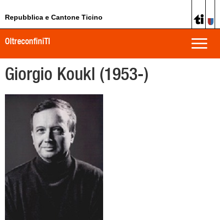
Repubblica e Cantone Ticino
OltreconfiniTI
Toggle
naviga
Giorgio Koukl (1953-)