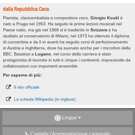
dalla Repubblica Ceca
Pianista, clavicembalista e compositore ceco,
Giorgio Koukl
è
nato a Praga nel 1953. Ha seguito le prime lezioni musicali nel
Paese natio, ma già nel 1968 si è trasferito in
Svizzera
e ha
studiato al conservatorio di Milano; nel 1973 ha ottenuto il diploma
di concertista e da lì in avanti ha seguito corsi di perfezionamento
in Austria e Inghilterra, dove ha suonato anche per i microfoni della
BBC. Basatosi a
Lugano
, nel corso della carriera è stato
protagonista di tournée in tutti e cinque i continenti, impreziosite da
collaborazioni con importanti ensemble.
Per saperne di più:
Il sito ufficiale
La scheda Wikipedia (in inglese)
Lingue
Contatta l'Amministrazione cantonale