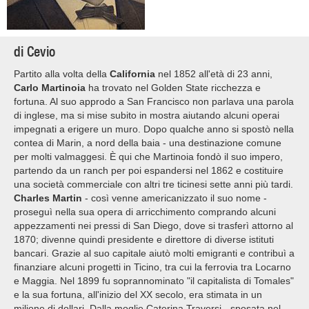
di Cevio
Partito alla volta della
California
nel 1852 all'età di 23 anni,
Carlo Martinoia
ha trovato nel Golden State ricchezza e
fortuna. Al suo approdo a San Francisco non parlava una parola
di inglese, ma si mise subito in mostra aiutando alcuni operai
impegnati a erigere un muro. Dopo qualche anno si spostò nella
contea di Marin, a nord della baia - una destinazione comune
per molti valmaggesi. È qui che Martinoia fondò il suo impero,
partendo da un ranch per poi espandersi nel 1862 e costituire
una società commerciale con altri tre ticinesi sette anni più tardi.
Charles Martin
- così venne americanizzato il suo nome -
proseguì nella sua opera di arricchimento comprando alcuni
appezzamenti nei pressi di San Diego, dove si trasferì attorno al
1870; divenne quindi presidente e direttore di diverse istituti
bancari. Grazie al suo capitale aiutò molti emigranti e contribuì a
finanziare alcuni progetti in Ticino, tra cui la ferrovia tra Locarno
e Maggia. Nel 1899 fu soprannominato "il capitalista di Tomales"
e la sua fortuna, all'inizio del XX secolo, era stimata in un
milione di dollari. Dalla moglie Caterina Traversi - sposata nel