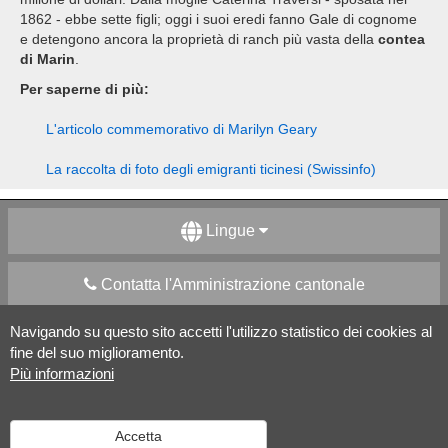
1862 - ebbe sette figli; oggi i suoi eredi fanno Gale di cognome
e detengono ancora la proprietà di ranch più vasta della
contea
di Marin
.
Per saperne di più:
L'articolo commemorativo di Marilyn Geary
La raccolta di foto degli emigranti ticinesi (Swissinfo)
Lingue
Contatta l'Amministrazione cantonale
Navigando su questo sito accetti l'utilizzo statistico dei cookies al
Apps Mobile
Social media
fine del suo miglioramento.
Più informazioni
Aiuto
Accetta
Versione desktop
|
Informazioni legali