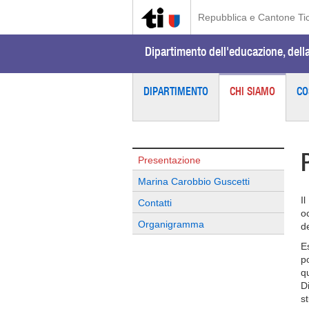
Repubblica e Cantone Ti
Dipartimento dell'educazione, della
DIPARTIMENTO
CHI SIAMO
CO
Presentazione
Marina Carobbio Guscetti
I
Contatti
o
Organigramma
d
Es
p
qu
D
s