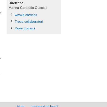
Direttrice
Marina Carobbio Guscetti
e
www.ti.ch/decs
Trova collaboratori
Dove trovarci
n
e
Aiuto
Informazioni legali