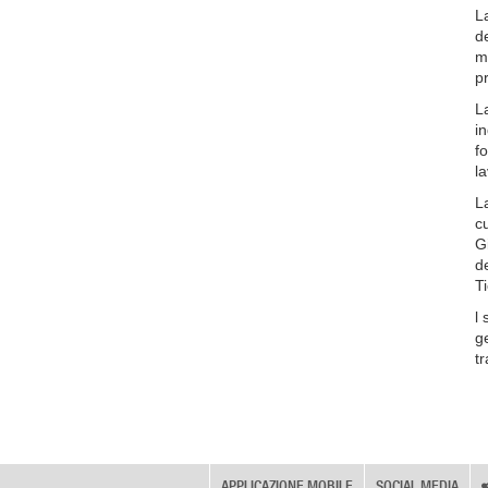
L
d
m
p
L
in
f
l
L
cu
G
de
Ti
l
ge
tr
APPLICAZIONE MOBILE
SOCIAL MEDIA