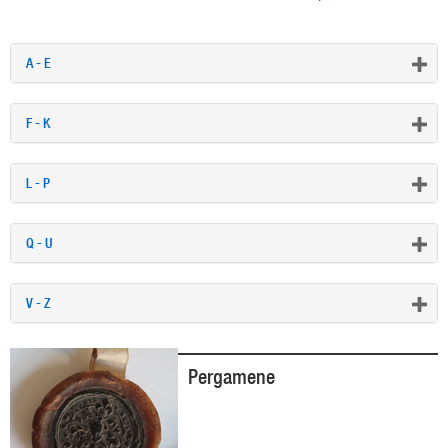
A - E
F - K
L - P
Q - U
V - Z
Pergamene