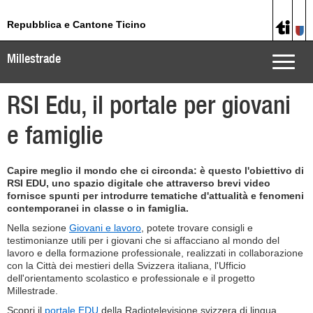
Repubblica e Cantone Ticino
Millestrade
Toggle
naviga
RSI Edu, il portale per giovani
e famiglie
Capire meglio il mondo che ci circonda: è questo l'obiettivo di
RSI EDU, uno spazio digitale che attraverso brevi video
fornisce spunti per introdurre tematiche d'attualità e fenomeni
contemporanei in classe o in famiglia.
Nella sezione
Giovani e lavoro
, potete trovare consigli e
testimonianze utili per i giovani che si affacciano al mondo del
lavoro e della formazione professionale, realizzati in collaborazione
con la Città dei mestieri della Svizzera italiana, l'Ufficio
dell'orientamento scolastico e professionale e il progetto
Millestrade.
Scopri il
portale EDU
della Radiotelevisione svizzera di lingua