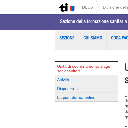
DECS
Divisione del
Sezione della formazione sanitaria 
SEZIONE
CHI SIAMO
COSA FA
Unità di coordinamento stage
sociosanitari
Attività
Disposizioni
L
La piattaforma online
d
r
d
g
L