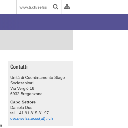
www.ti.ch/sefss
Contatti
Unità di Coordinamento Stage
Sociosanitari
Via Vergiò 18
6932 Breganzona
Capo Settore
Daniela Dus
tel. +41 91 815 31 97
decs-sefss.ucss(at)ti.ch
ni