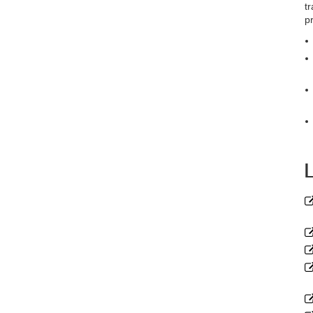
tr
pr
L