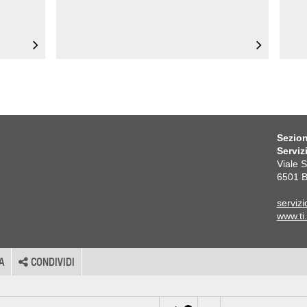
Sezion
Serviz
Viale 
6501 B
servizi
www.ti.
A
CONDIVIDI