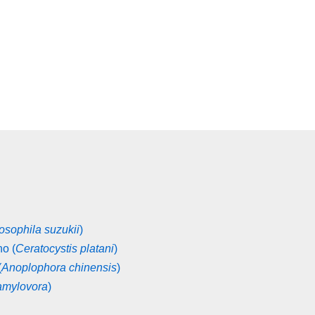
osophila suzukii
)
no (
Ceratocystis platani
)
(
Anoplophora chinensis
)
amylovora
)