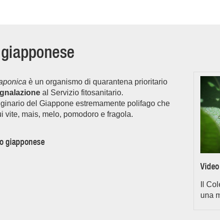
o giapponese
japonica
è un organismo di quarantena prioritario
segnalazione
al Servizio fitosanitario.
 originario del Giappone estremamente polifago che
cui vite, mais, melo, pomodoro e fragola.
ro giapponese
Video
Il Co
una m