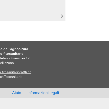
e dell'agricoltura
io fitosanitario
Stefano Franscini 17
ellinzona
o.fitosanitario(at)ti.ch
ch/fitosanitario
Aiuto
Informazioni legali