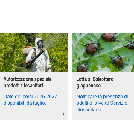
Autorizzazione speciale
Lotta al Coleottero
prodotti fitosanitari
giapponese
Date dei corsi 2026-2027
Notificare la presenza di
disponibili da luglio.
adulti o larve al Servizio
fitosanitario.