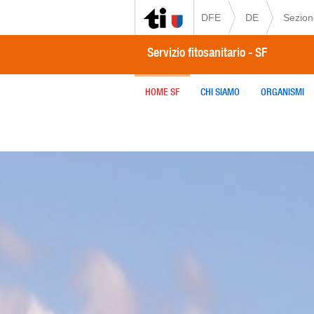
DFE
DE
Sezione
Servizio fitosanitario - SF
HOME SF
CHI SIAMO
ORGANISMI