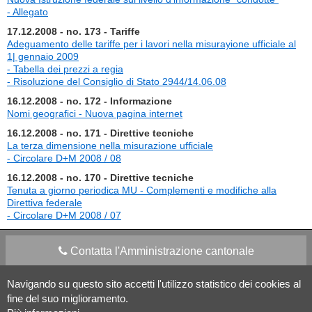
- Allegato
17.12.2008 - no. 173 - Tariffe
Adeguamento delle tariffe per i lavori nella misurayione ufficiale al
1| gennaio 2009
- Tabella dei prezzi a regia
- Risoluzione del Consiglio di Stato 2944/14.06.08
16.12.2008 - no. 172 - Informazione
Nomi geografici - Nuova pagina internet
16.12.2008 - no. 171 - Direttive tecniche
La terza dimensione nella misurazione ufficiale
- Circolare D+M 2008 / 08
16.12.2008 - no. 170 - Direttive tecniche
Tenuta a giorno periodica MU - Complementi e modifiche alla
Direttiva federale
- Circolare D+M 2008 / 07
Contatta l'Amministrazione cantonale
Navigando su questo sito accetti l'utilizzo statistico dei cookies al
Apps Mobile
Social media
fine del suo miglioramento.