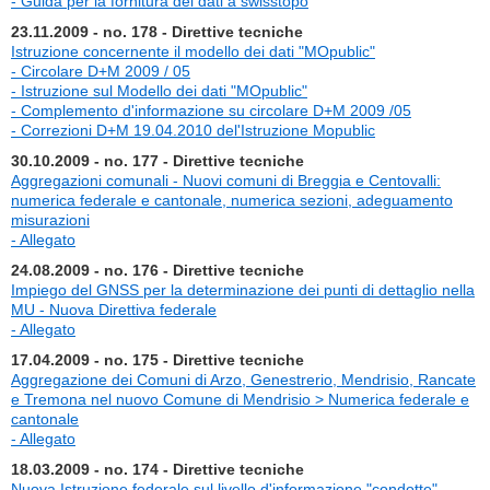
- Guida per la fornitura dei dati a swisstopo
23.11.2009 - no. 178 - Direttive tecniche
Istruzione concernente il modello dei dati "MOpublic"
- Circolare D+M 2009 / 05
- Istruzione sul Modello dei dati "MOpublic"
- Complemento d'informazione su circolare D+M 2009 /05
- Correzioni D+M 19.04.2010 del'Istruzione Mopublic
30.10.2009 - no. 177 - Direttive tecniche
Aggregazioni comunali - Nuovi comuni di Breggia e Centovalli:
numerica federale e cantonale, numerica sezioni, adeguamento
misurazioni
- Allegato
24.08.2009 - no. 176 - Direttive tecniche
Impiego del GNSS per la determinazione dei punti di dettaglio nella
MU - Nuova Direttiva federale
- Allegato
17.04.2009 - no. 175 - Direttive tecniche
Aggregazione dei Comuni di Arzo, Genestrerio, Mendrisio, Rancate
e Tremona nel nuovo Comune di Mendrisio > Numerica federale e
cantonale
- Allegato
18.03.2009 - no. 174 - Direttive tecniche
Nuova Istruzione federale sul livello d'informazione "condotte"