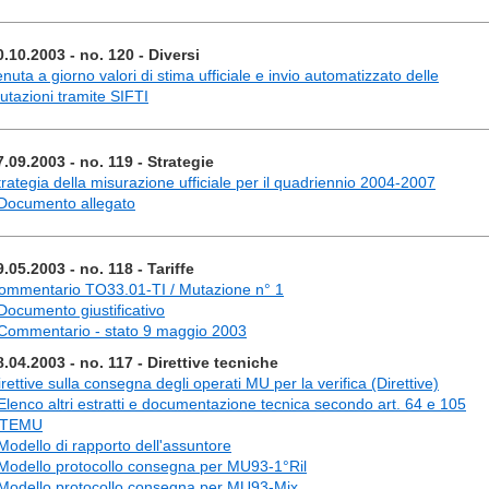
0.10.2003 - no. 120 - Diversi
nuta a giorno valori di stima ufficiale e invio automatizzato delle
utazioni tramite SIFTI
7.09.2003 - no. 119 - Strategie
trategia della misurazione ufficiale per il quadriennio 2004-2007
 Documento allegato
9.05.2003 - no. 118 - Tariffe
ommentario TO33.01-TI / Mutazione n° 1
 Documento giustificativo
 Commentario - stato 9 maggio 2003
8.04.2003 - no. 117 - Direttive tecniche
rettive sulla consegna degli operati MU per la verifica (Direttive)
 Elenco altri estratti e documentazione tecnica secondo art. 64 e 105
TEMU
 Modello di rapporto dell'assuntore
 Modello protocollo consegna per MU93-1°Ril
 Modello protocollo consegna per MU93-Mix