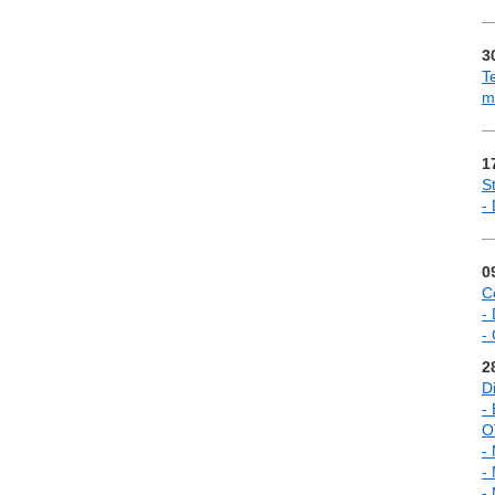
3
Te
m
1
S
-
0
C
-
-
2
Di
-
O
-
-
-