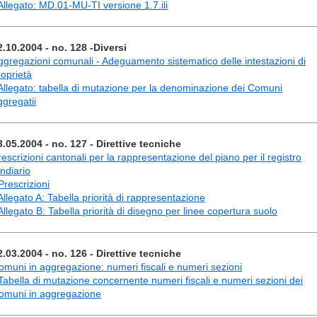
 Allegato: MD.01-MU-TI versione 1.7.ili
2.10.2004 - no. 128 -Diversi
ggregazioni comunali - Adeguamento sistematico delle intestazioni di
roprietà
 Allegato: tabella di mutazione per la denominazione dei Comuni
ggregatii
3.05.2004 - no. 127 - Direttive tecniche
rescrizioni cantonali per la rappresentazione del piano per il registro
ondiario
Prescrizioni
 Allegato A: Tabella priorità di rappresentazione
 Allegato B: Tabella priorità di disegno per linee copertura suolo
2.03.2004 - no. 126 - Direttive tecniche
omuni in aggregazione: numeri fiscali e numeri sezioni
 Tabella di mutazione concernente numeri fiscali e numeri sezioni dei
omuni in aggregazione