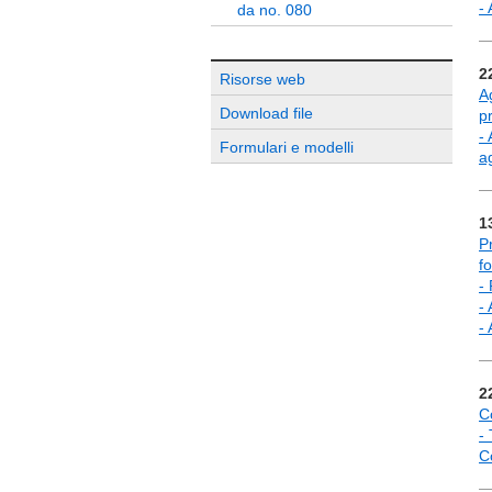
-
da no. 080
2
Risorse web
A
Download file
p
-
Formulari e modelli
a
1
P
f
- 
-
-
2
C
-
C