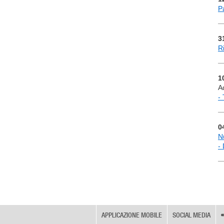
P
3
R
1
A
-
0
Nu
- 
APPLICAZIONE MOBILE
SOCIAL MEDIA