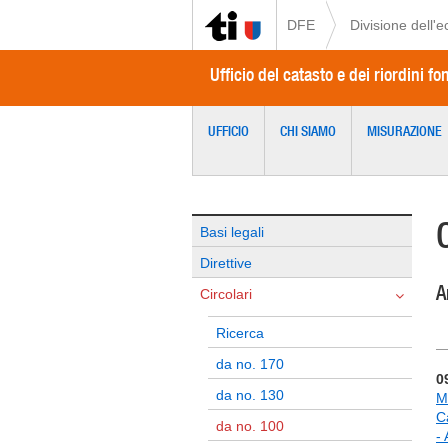
DFE
Divisione dell'
Ufficio del catasto e dei riordini fo
UFFICIO
CHI SIAMO
MISURAZIONE
Basi legali
Direttive
A
Circolari
Ricerca
da no. 170
0
da no. 130
M
C
da no. 100
-