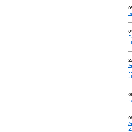
0
I
0
Da
-
2
A
v
-
0
P
0
A
2