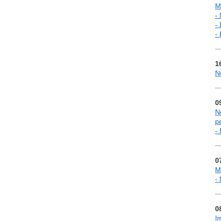
M
-
- 
- 
1
Nu
0
N
p
-
0
M
-
0
Im