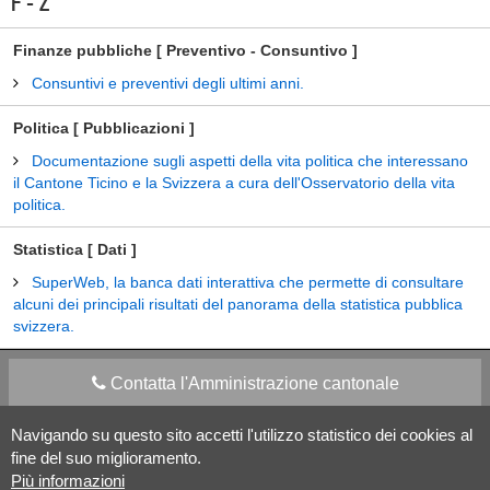
F - Z
Finanze pubbliche [ Preventivo - Consuntivo ]
Consuntivi e preventivi degli ultimi anni.
Politica [ Pubblicazioni ]
Documentazione sugli aspetti della vita politica che interessano
il Cantone Ticino e la Svizzera a cura dell'Osservatorio della vita
politica.
Statistica [ Dati ]
SuperWeb, la banca dati interattiva che permette di consultare
alcuni dei principali risultati del panorama della statistica pubblica
svizzera.
Contatta l'Amministrazione cantonale
Navigando su questo sito accetti l'utilizzo statistico dei cookies al
Apps Mobile
Social media
fine del suo miglioramento.
Più informazioni